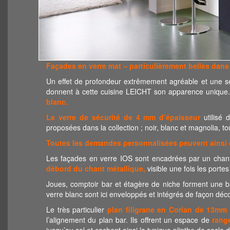
Façades en verre mat – particulièrement belles dans 
Un effet de profondeur extrêmement agréable et une s
donnent à cette cuisine LEICHT son apparence unique. La
blanc.
Le verre de sécurité de 4 mm d’épaisseur
utilisé 
proposées dans la collection ; noir, blanc et magnolia, t
Toutes les demandes personnalisées peuvent ainsi êt
Les façades en verre IOS sont encadrées par un chant
débord du chant métallique,
visible une fois les porte
Joues, comptoir bar et étagère de niche forment une 
verre blanc sont ici enveloppés et intégrés de façon déco
Le très particulier
plan filigrane en Corian de 13mm
l’alignement du plan bar. Ils offrent un espace de
rang
jusqu’au sol et cachent ainsi la typique plinthe de socle