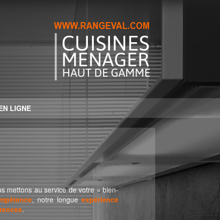
EN LIGNE
s mettons au service de votre « bien-
mpétence
, notre longue
expérience
érences
.