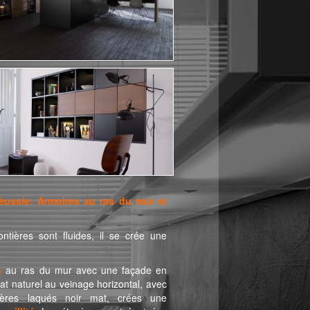
réussie: Armoires au ras du mur et
ntières sont fluides, il se crée une
s
au ras du mur avec une façade en
t naturel au veinage horizontal, avec
gères laqués noir mat, crées une